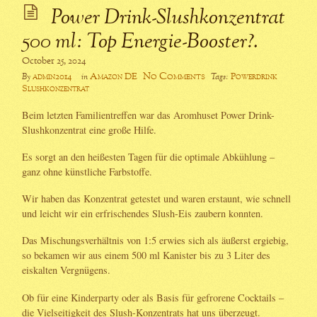
Power Drink-Slushkonzentrat
500 ml: Top Energie-Booster?.
October 25, 2024
No Comments
admin2014
Amazon DE
Powerdrink
By
in
Tags:
Slushkonzentrat
Beim letzten Familientreffen war das Aromhuset Power Drink-
Slushkonzentrat eine große Hilfe.
Es sorgt an den heißesten Tagen für die optimale Abkühlung –
ganz ohne künstliche Farbstoffe.
Wir haben das Konzentrat getestet und waren erstaunt, wie schnell
und leicht wir ein erfrischendes Slush-Eis zaubern konnten.
Das Mischungsverhältnis von 1:5 erwies sich als äußerst ergiebig,
so bekamen wir aus einem 500 ml Kanister bis zu 3 Liter des
eiskalten Vergnügens.
Ob für eine Kinderparty oder als Basis für gefrorene Cocktails –
die Vielseitigkeit des Slush-Konzentrats hat uns überzeugt.