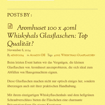
POSTS BY :
Aromhuset 100 x 40ml
Whiskyhals Glasflaschen: Top
Qualität?
November 6, 2024
admin2014
Amazon DE
40ml Whiskyhals Glasflaschen
By
in
Tags:
Beim letzten Event hatten wir das Vergnügen, die kleinen
Glasflaschen von Aromhuset auszuprobieren, die sich ideal zum
Abfüllen von Hausgemachtem eignen.
Diese Glasflaschen machen nicht nur optisch einiges her, sondern
überzeugen auch mit ihrer praktischen Handhabung.
Mit ihrem einzigartigen Whiskyflaschenhals und dem hellgrünen
Schraubverschluss bieten die Fläschchen eine charmante
Präsentationsform für eigene Kreationen.