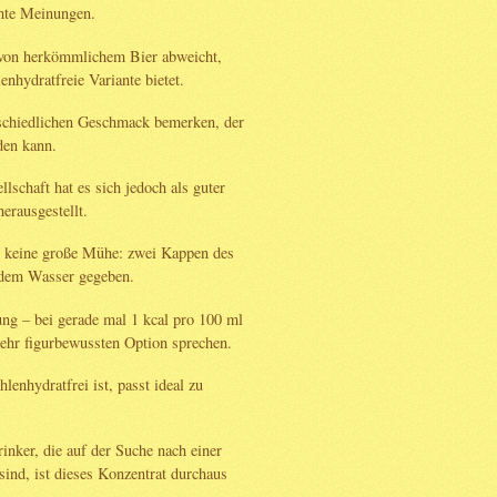
chte Meinungen.
 von herkömmlichem Bier abweicht,
nhydratfreie Variante bietet.
rschiedlichen Geschmack bemerken, der
den kann.
lschaft hat es sich jedoch als guter
erausgestellt.
gt keine große Mühe: zwei Kappen des
ndem Wasser gegeben.
rung – bei gerade mal 1 kcal pro 100 ml
sehr figurbewussten Option sprechen.
lenhydratfrei ist, passt ideal zu
rinker, die auf der Suche nach einer
sind, ist dieses Konzentrat durchaus