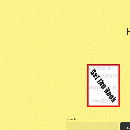
Search
S