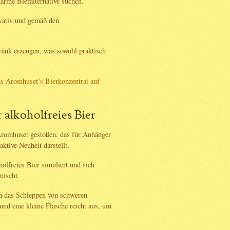
narme Bieralternative suchen.
ovativ und gemäß den
tränk erzeugen, was sowohl praktisch
as Aromhuset’s Bierkonzentrat auf
 alkoholfreies Bier
 Aromhuset gestoßen, das für Anhänger
ktive Neuheit darstellt.
olfreies Bier simuliert und sich
mischt.
ch das Schleppen von schweren
 und eine kleine Flasche reicht aus, um