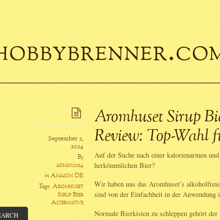
hobbybrenner.co
Aromhuset Sirup Bi
Review: Top-Wahl f
September 2,
2024
Auf der Suche nach einer kalorienarmen und
By
herkömmlichen Bier?
admin2014
Amazon DE
in
Wir haben uns das Aromhuset’s alkoholfrei
Aromhuset
Tags:
sind von der Einfachheit in der Anwendung ü
Sirup Bier
Alternative
Normale Bierkisten zu schleppen gehört der
EARCH