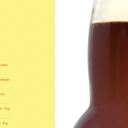
schen:
Energie-
iew:
ew: Top
: Top