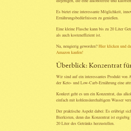
diejenigen, die eine alkoholfreie und kalorie
Es bietet eine interessante Möglichkeit, inn
Ernährungsbedürfnissen zu genießen.
Eine kleine Flasche kann bis zu 20 Liter Ge
als auch kosteneffizient ist.
Na, neugierig geworden?
Hier klicken und d
Amazon kaufen!
Überblick: Konzentrat für
Wir sind auf ein interessantes Produkt von
der Keto- und Low-Carb-Ernährung eine attra
Konkret geht es um ein Konzentrat, das alkoh
einfach mit kohlensäurehaltigem Wasser ver
Der praktische Aspekt dabei: Es erübrigt si
Bierkisten, denn das Konzentrat ist ergiebig
20 Liter des Getränks herzustellen.