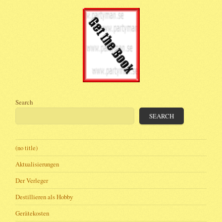
Search
SEARCH
(no title)
Aktualisierungen
Der Verleger
Destillieren als Hobby
Gerätekosten