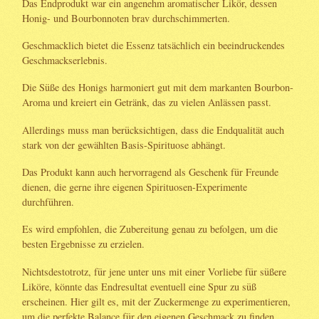
Das Endprodukt war ein angenehm aromatischer Likör, dessen
Honig- und Bourbonnoten brav durchschimmerten.
Geschmacklich bietet die Essenz tatsächlich ein beeindruckendes
Geschmackserlebnis.
Die Süße des Honigs harmoniert gut mit dem markanten Bourbon-
Aroma und kreiert ein Getränk, das zu vielen Anlässen passt.
Allerdings muss man berücksichtigen, dass die Endqualität auch
stark von der gewählten Basis-Spirituose abhängt.
Das Produkt kann auch hervorragend als Geschenk für Freunde
dienen, die gerne ihre eigenen Spirituosen-Experimente
durchführen.
Es wird empfohlen, die Zubereitung genau zu befolgen, um die
besten Ergebnisse zu erzielen.
Nichtsdestotrotz, für jene unter uns mit einer Vorliebe für süßere
Liköre, könnte das Endresultat eventuell eine Spur zu süß
erscheinen. Hier gilt es, mit der Zuckermenge zu experimentieren,
um die perfekte Balance für den eigenen Geschmack zu finden.