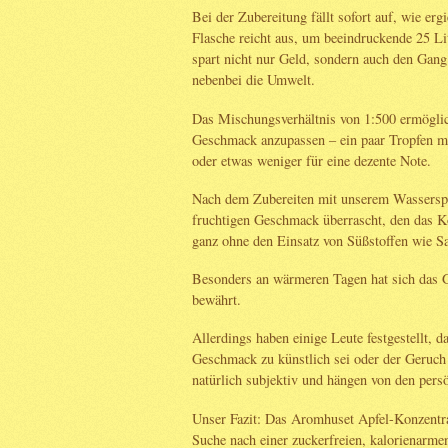
Bei der Zubereitung fällt sofort auf, wie erg
Flasche reicht aus, um beeindruckende 25 Li
spart nicht nur Geld, sondern auch den Gan
nebenbei die Umwelt.
Das Mischungsverhältnis von 1:500 ermögli
Geschmack anzupassen – ein paar Tropfen m
oder etwas weniger für eine dezente Note.
Nach dem Zubereiten mit unserem Wassersp
fruchtigen Geschmack überrascht, den das K
ganz ohne den Einsatz von Süßstoffen wie S
Besonders an wärmeren Tagen hat sich das G
bewährt.
Allerdings haben einige Leute festgestellt, d
Geschmack zu künstlich sei oder der Geruch
natürlich subjektiv und hängen von den pers
Unser Fazit: Das Aromhuset Apfel-Konzentrat 
Suche nach einer zuckerfreien, kalorienarme