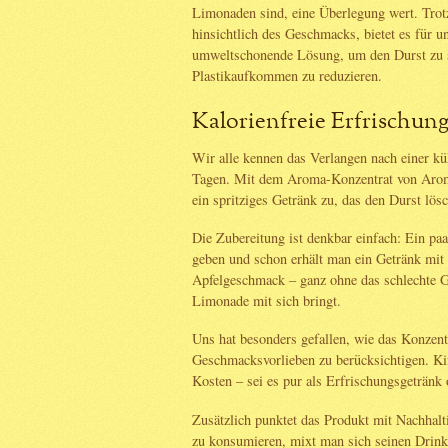
Limonaden sind, eine Überlegung wert. Trotz
hinsichtlich des Geschmacks, bietet es für u
umweltschonende Lösung, um den Durst zu st
Plastikaufkommen zu reduzieren.
Kalorienfreie Erfrischun
Wir alle kennen das Verlangen nach einer kü
Tagen. Mit dem Aroma-Konzentrat von Aro
ein spritziges Getränk zu, das den Durst lösch
Die Zubereitung ist denkbar einfach: Ein pa
geben und schon erhält man ein Getränk mit
Apfelgeschmack – ganz ohne das schlechte 
Limonade mit sich bringt.
Uns hat besonders gefallen, wie das Konzent
Geschmacksvorlieben zu berücksichtigen. K
Kosten – sei es pur als Erfrischungsgetränk 
Zusätzlich punktet das Produkt mit Nachhalti
zu konsumieren, mixt man sich seinen Drink 