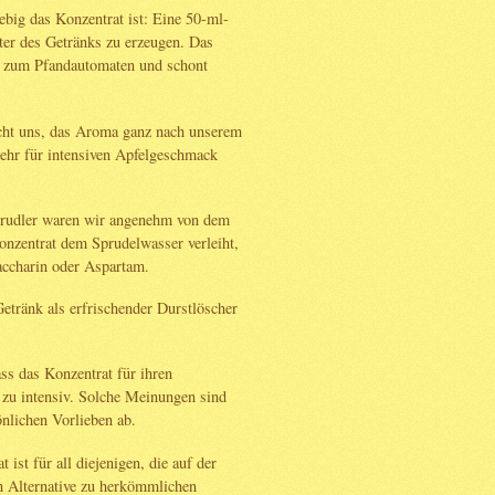
iebig das Konzentrat ist: Eine 50-ml-
ter des Getränks zu erzeugen. Das
g zum Pfandautomaten und schont
cht uns, das Aroma ganz nach unserem
ehr für intensiven Apfelgeschmack
rudler waren wir angenehm von dem
onzentrat dem Sprudelwasser verleiht,
accharin oder Aspartam.
etränk als erfrischender Durstlöscher
ass das Konzentrat für ihren
 zu intensiv. Solche Meinungen sind
önlichen Vorlieben ab.
ist für all diejenigen, die auf der
n Alternative zu herkömmlichen