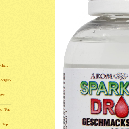
schen:
Energie-
iew:
ew: Top
: Top