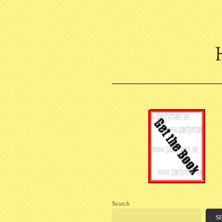
Search
S