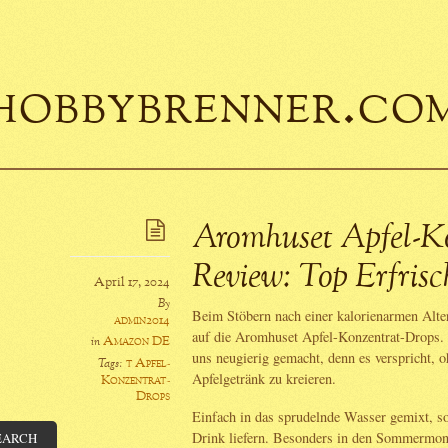
hobbybrenner.co
Aromhuset Apfel-K
Review: Top Erfris
April 17, 2024
By
Beim Stöbern nach einer kalorienarmen Alte
admin2014
auf die Aromhuset Apfel-Konzentrat-Drops. 
Amazon DE
in
uns neugierig gemacht, denn es verspricht, 
t Apfel-
Tags:
Apfelgetränk zu kreieren.
Konzentrat-
Drops
Einfach in das sprudelnde Wasser gemixt, sol
Drink liefern. Besonders in den Sommermon
EARCH