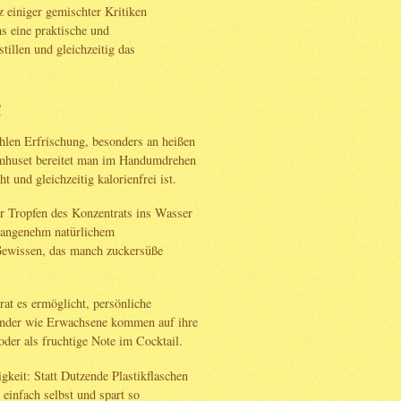
 einiger gemischter Kritiken
ns eine praktische und
illen und gleichzeitig das
g
hlen Erfrischung, besonders an heißen
mhuset bereitet man im Handumdrehen
t und gleichzeitig kalorienfrei ist.
ar Tropfen des Konzentrats ins Wasser
 angenehm natürlichem
Gewissen, das manch zuckersüße
rat es ermöglicht, persönliche
inder wie Erwachsene kommen auf ihre
oder als fruchtige Note im Cocktail.
gkeit: Statt Dutzende Plastikflaschen
einfach selbst und spart so