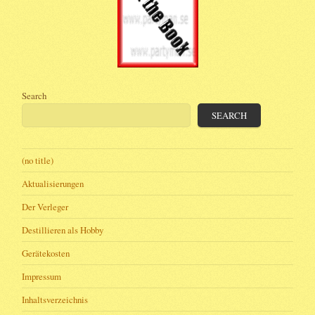
Search
SEARCH
(no title)
Aktualisierungen
Der Verleger
Destillieren als Hobby
Gerätekosten
Impressum
Inhaltsverzeichnis