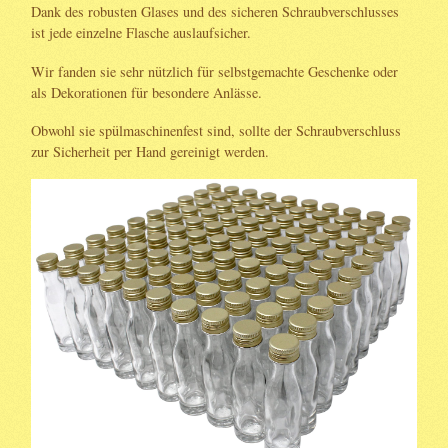
Dank des robusten Glases und des sicheren Schraubverschlusses
ist jede einzelne Flasche auslaufsicher.
Wir fanden sie sehr nützlich für selbstgemachte Geschenke oder
als Dekorationen für besondere Anlässe.
Obwohl sie spülmaschinenfest sind, sollte der Schraubverschluss
zur Sicherheit per Hand gereinigt werden.