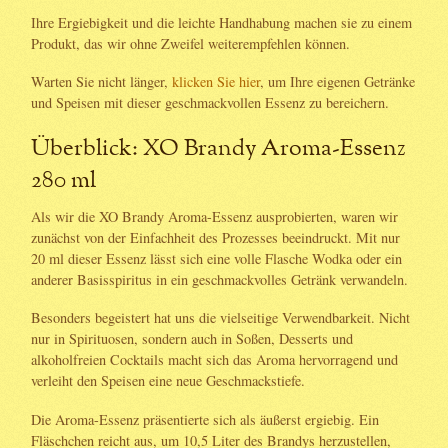
Ihre Ergiebigkeit und die leichte Handhabung machen sie zu einem
Produkt, das wir ohne Zweifel weiterempfehlen können.
Warten Sie nicht länger,
klicken Sie hier
, um Ihre eigenen Getränke
und Speisen mit dieser geschmackvollen Essenz zu bereichern.
Überblick: XO Brandy Aroma-Essenz
280 ml
Als wir die XO Brandy Aroma-Essenz ausprobierten, waren wir
zunächst von der Einfachheit des Prozesses beeindruckt. Mit nur
20 ml dieser Essenz lässt sich eine volle Flasche Wodka oder ein
anderer Basisspiritus in ein geschmackvolles Getränk verwandeln.
Besonders begeistert hat uns die vielseitige Verwendbarkeit. Nicht
nur in Spirituosen, sondern auch in Soßen, Desserts und
alkoholfreien Cocktails macht sich das Aroma hervorragend und
verleiht den Speisen eine neue Geschmackstiefe.
Die Aroma-Essenz präsentierte sich als äußerst ergiebig. Ein
Fläschchen reicht aus, um 10,5 Liter des Brandys herzustellen,