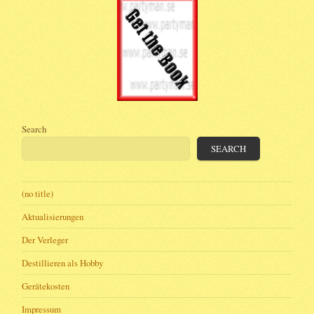
Search
SEARCH
(no title)
Aktualisierungen
Der Verleger
Destillieren als Hobby
Gerätekosten
Impressum