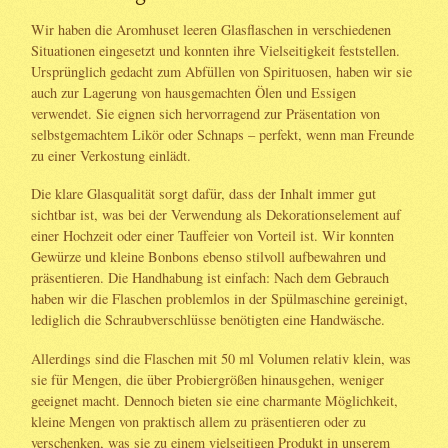
Wir haben die Aromhuset leeren Glasflaschen in verschiedenen
Situationen eingesetzt und konnten ihre Vielseitigkeit feststellen.
Ursprünglich gedacht zum Abfüllen von Spirituosen, haben wir sie
auch zur Lagerung von hausgemachten Ölen und Essigen
verwendet. Sie eignen sich hervorragend zur Präsentation von
selbstgemachtem Likör oder Schnaps – perfekt, wenn man Freunde
zu einer Verkostung einlädt.
Die klare Glasqualität sorgt dafür, dass der Inhalt immer gut
sichtbar ist, was bei der Verwendung als Dekorationselement auf
einer Hochzeit oder einer Tauffeier von Vorteil ist. Wir konnten
Gewürze und kleine Bonbons ebenso stilvoll aufbewahren und
präsentieren. Die Handhabung ist einfach: Nach dem Gebrauch
haben wir die Flaschen problemlos in der Spülmaschine gereinigt,
lediglich die Schraubverschlüsse benötigten eine Handwäsche.
Allerdings sind die Flaschen mit 50 ml Volumen relativ klein, was
sie für Mengen, die über Probiergrößen hinausgehen, weniger
geeignet macht. Dennoch bieten sie eine charmante Möglichkeit,
kleine Mengen von praktisch allem zu präsentieren oder zu
verschenken, was sie zu einem vielseitigen Produkt in unserem