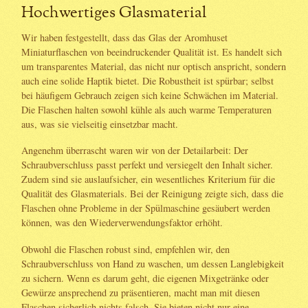
Hochwertiges Glasmaterial
Wir haben festgestellt, dass das Glas der Aromhuset
Miniaturflaschen von beeindruckender Qualität ist. Es handelt sich
um transparentes Material, das nicht nur optisch anspricht, sondern
auch eine solide Haptik bietet. Die Robustheit ist spürbar; selbst
bei häufigem Gebrauch zeigen sich keine Schwächen im Material.
Die Flaschen halten sowohl kühle als auch warme Temperaturen
aus, was sie vielseitig einsetzbar macht.
Angenehm überrascht waren wir von der Detailarbeit: Der
Schraubverschluss passt perfekt und versiegelt den Inhalt sicher.
Zudem sind sie auslaufsicher, ein wesentliches Kriterium für die
Qualität des Glasmaterials. Bei der Reinigung zeigte sich, dass die
Flaschen ohne Probleme in der Spülmaschine gesäubert werden
können, was den Wiederverwendungsfaktor erhöht.
Obwohl die Flaschen robust sind, empfehlen wir, den
Schraubverschluss von Hand zu waschen, um dessen Langlebigkeit
zu sichern. Wenn es darum geht, die eigenen Mixgetränke oder
Gewürze ansprechend zu präsentieren, macht man mit diesen
Flaschen sicherlich nichts falsch. Sie bieten nicht nur eine