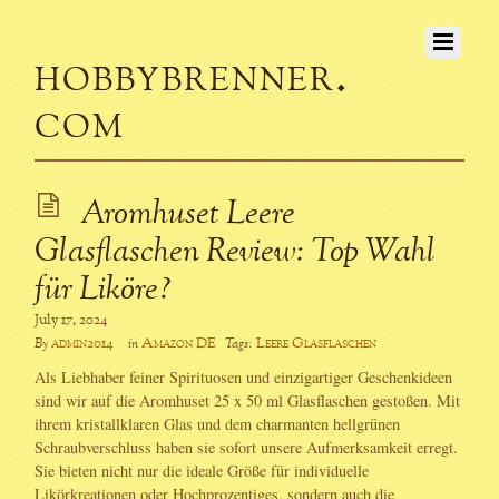
hobbybrenner.
com
Aromhuset Leere
Glasflaschen Review: Top Wahl
für Liköre?
July 17, 2024
admin2014
Amazon DE
Leere Glasflaschen
By
in
Tags:
Als Liebhaber feiner Spirituosen und einzigartiger Geschenkideen
sind wir auf die Aromhuset 25 x 50 ml Glasflaschen gestoßen. Mit
ihrem kristallklaren Glas und dem charmanten hellgrünen
Schraubverschluss haben sie sofort unsere Aufmerksamkeit erregt.
Sie bieten nicht nur die ideale Größe für individuelle
Likörkreationen oder Hochprozentiges, sondern auch die