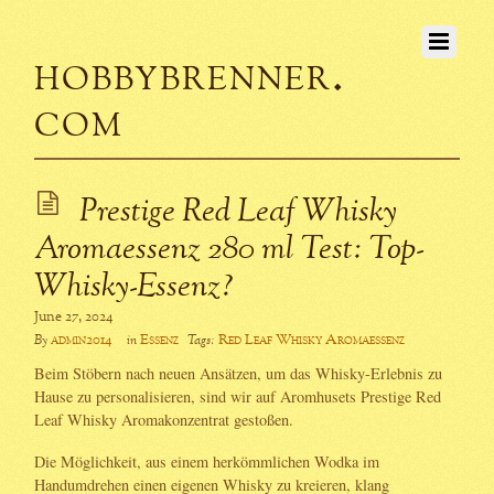
hobbybrenner.
com
Prestige Red Leaf Whisky
Aromaessenz 280 ml Test: Top-
Whisky-Essenz?
June 27, 2024
admin2014
Essenz
Red Leaf Whisky Aromaessenz
By
in
Tags:
Beim Stöbern nach neuen Ansätzen, um das Whisky-Erlebnis zu
Hause zu personalisieren, sind wir auf Aromhusets Prestige Red
Leaf Whisky Aromakonzentrat gestoßen.
Die Möglichkeit, aus einem herkömmlichen Wodka im
Handumdrehen einen eigenen Whisky zu kreieren, klang