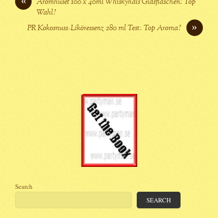
«
Aromhuset 100 x 40ml Whiskyhals Glasflaschen: Top
Wahl?
»
PR Kokosnuss-Liköressenz 280 ml Test: Top Aroma?
Search
SEARCH